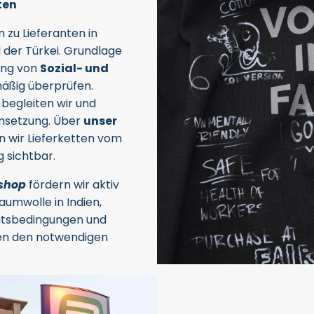
ten
 zu Lieferanten in
d der Türkei. Grundlage
ung von
Sozial- und
lmäßig überprüfen.
egleiten wir und
Umsetzung. Über
unser
wir Lieferketten vom
g sichtbar.
nshop
fördern wir aktiv
umwolle in Indien,
eitsbedingungen und
fen den notwendigen