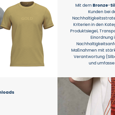
Mit dem
Bronze
–
Si
Kunden bei de
Nachhaltigkeitsstrate
Kriterien in den Kate
Produktsiegel, Transpa
Einordnung 
Nachhaltigkeitsanf
Maßnahmen mit stärke
Verantwortung (Silbe
und umfasse
nloads