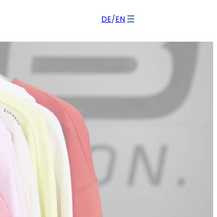
DE
/
EN
g