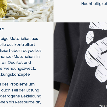
Nachhaltigkei
te
bige Materialien aus
e aus kontrolliert
iziert über recyceltes
rmance-Materialien. In
wir Qualität und
 Verwendungszweck,
ackungskonzepte.
eil des Problems um
n auch Teil der Lösung
usgetragene Bekleidung
onen als Ressource an,