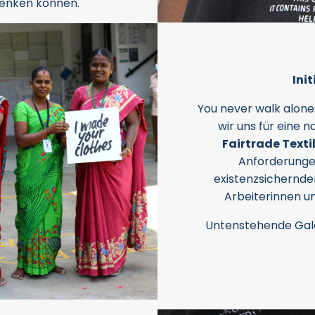
henken können.
Ini
You never walk alone.
wir uns für eine 
Fairtrade Text
Anforderungen
existenzsichernde
Arbeiterinnen un
Untenstehende Gale