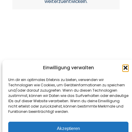
weiterzuentwickeln.
GreenSouls
3D Kollektion für
Einwilligung verwalten
das Projekt vom Feld in den
Um dir ein optimales Erlebnis zu bieten, verwenden wir
Fanshop.
Technologien wie Cookies, um Geräteinformationen zu speichern
und/oder darauf zuzugreifen. Wenn du diesen Technologien
zustimmst, können wir Daten wie das Surfverhalten oder eindeutige
IDs auf dieser Website verarbeiten. Wenn du deine Einwilligung
Unternehmen
nicht erteilst oder zurückziehst, können bestimmte Merkmale und
Impressum
Funktionen beeinträchtigt werden.
AGB
Datenschutz
Akzeptieren
Konformitätserkl