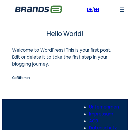
DE
/
EN
Zum
Inhalt
Hello World!
springen
Welcome to WordPress! This is your first post.
Edit or delete it to take the first step in your
blogging journey.
Gefällt mir:
Unternehmen
Impressum
AGB
Datenschutz